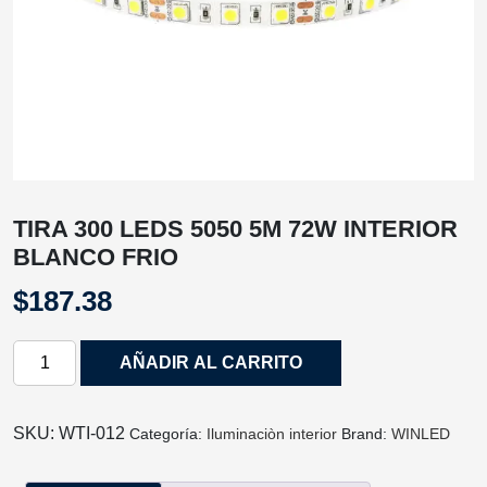
TIRA 300 LEDS 5050 5M 72W INTERIOR
BLANCO FRIO
$
187.38
TIRA
AÑADIR AL CARRITO
300
LEDS
5050
SKU:
WTI‐012
Categoría:
Iluminaciòn interior
Brand:
WINLED
5M
72W