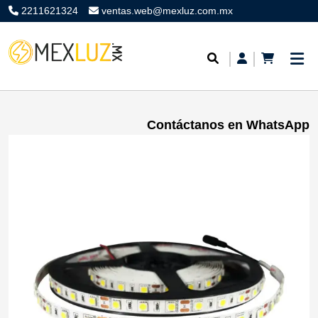
2211621324
ventas.web@mexluz.com.mx
Contáctanos en WhatsApp