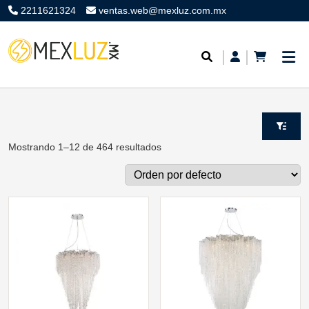
2211621324
ventas.web@mexluz.com.mx
Mostrando 1–12 de 464 resultados