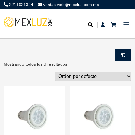
2211621324
ventas.web@mexluz.com.mx
Mostrando todos los 9 resultados