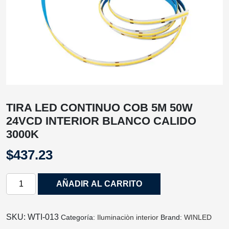
TIRA LED CONTINUO COB 5M 50W
24VCD INTERIOR BLANCO CALIDO
3000K
$
437.23
TIRA
AÑADIR AL CARRITO
LED
CONTINUO
COB
SKU:
WTI‐013
Categoría:
Iluminaciòn interior
Brand:
WINLED
5M