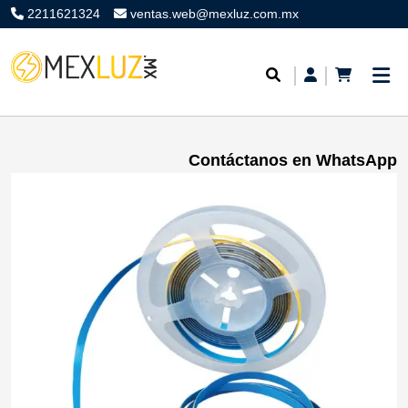
2211621324
ventas.web@mexluz.com.mx
Contáctanos en WhatsApp