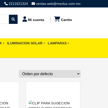
2211621324
ventas.web@mexluz.com.mx
Mi cuenta
Carrito
A
ILUMINACION SOLAR
LAMPARAS