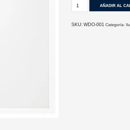
PANEL
AÑADIR AL CA
LED
CUADRADO
EMPOTRABLE
SKU:
WDO‐001
Categoría:
Il
60X60CM
36W
BLANCO
FRIO
cantidad