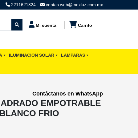
2211621324
ventas.web@mexluz.com.mx
Mi cuenta
Carrito
A
ILUMINACION SOLAR
LAMPARAS
Contáctanos en WhatsApp
UADRADO EMPOTRABLE
 BLANCO FRIO