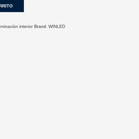
RRITO
uminaciòn interior
Brand:
WINLED