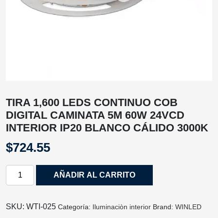
TIRA 1,600 LEDS CONTINUO COB
DIGITAL CAMINATA 5M 60W 24VCD
INTERIOR IP20 BLANCO CÁLIDO 3000K
$
724.55
TIRA
AÑADIR AL CARRITO
1,600
LEDS
CONTINUO
SKU:
WTI‐025
Categoría:
Iluminaciòn interior
Brand:
WINLED
COB