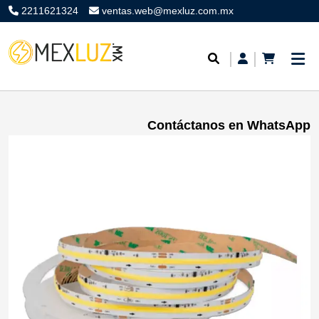
2211621324
ventas.web@mexluz.com.mx
Contáctanos en WhatsApp