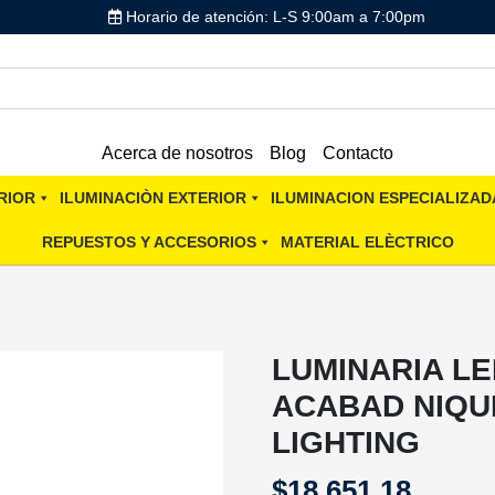
Horario de atención: L-S 9:00am a 7:00pm
Acerca de nosotros
Blog
Contacto
RIOR
ILUMINACIÒN EXTERIOR
ILUMINACION ESPECIALIZAD
REPUESTOS Y ACCESORIOS
MATERIAL ELÈCTRICO
LUMINARIA L
ACABAD NIQU
LIGHTING
$
18,651.18