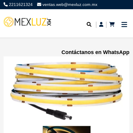
2211621324
ventas.web@mexluz.com.mx
Contáctanos en WhatsApp