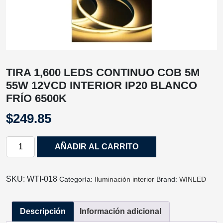
TIRA 1,600 LEDS CONTINUO COB 5M
55W 12VCD INTERIOR IP20 BLANCO
FRÍO 6500K
$
249.85
TIRA
AÑADIR AL CARRITO
1,600
LEDS
CONTINUO
SKU:
WTI‐018
Categoría:
Iluminaciòn interior
Brand:
WINLED
COB
5M
Descripción
Información adicional
55W