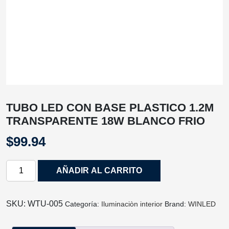
TUBO LED CON BASE PLASTICO 1.2M
TRANSPARENTE 18W BLANCO FRIO
$
99.94
TUBO
AÑADIR AL CARRITO
LED
CON
BASE
SKU:
WTU‐005
Categoría:
Iluminaciòn interior
Brand:
WINLED
PLASTICO
1.2M