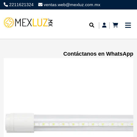
2211621324
ventas.web@mexluz.com.mx
Contáctanos en WhatsApp