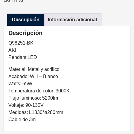
LIGHTING
NEGRO
65W
Descripción
Información adicional
Q98251-
BK
Descripción
QUOR
LIGHTING
Q98251-BK
cantidad
AKI
Pendant LED
Material: Metal y acrílico
Acabado: WH – Blanco
Watts: 65W
Temperatura de color: 3000K
Flujo luminoso: 5200lm
Voltaje: 90-130V
Medidas: L1830*ø280mm
Cable de 3m