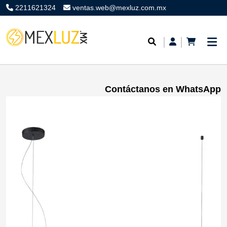
2211621324
ventas.web@mexluz.com.mx
Contáctanos en WhatsApp