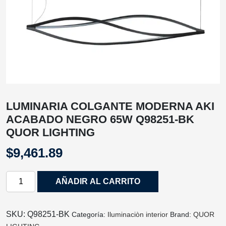
LUMINARIA COLGANTE MODERNA AKI
ACABADO NEGRO 65W Q98251-BK
QUOR LIGHTING
$
9,461.89
LUMINARIA
AÑADIR AL CARRITO
COLGANTE
MODERNA
AKI
SKU:
Q98251-BK
Categoría:
Iluminaciòn interior
Brand:
QUOR
ACABADO