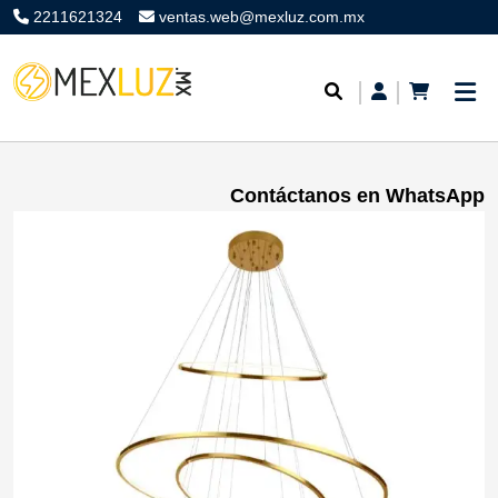
2211621324
ventas.web@mexluz.com.mx
Contáctanos en WhatsApp