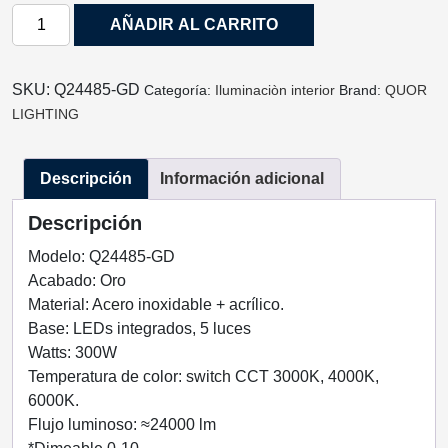
LAMPARA
AÑADIR AL CARRITO
DECORATIVA
KREIS
ACABADO
SKU:
Q24485-GD
Categoría:
Iluminaciòn interior
Brand:
QUOR
ORO
LIGHTING
1
LUZ
Descripción
Información adicional
Q24485-
GD
Descripción
QUOR
LIGHTING
Modelo: Q24485-GD
cantidad
Acabado: Oro
Material: Acero inoxidable + acrílico.
Base: LEDs integrados, 5 luces
Watts: 300W
Temperatura de color: switch CCT 3000K, 4000K,
6000K.
Flujo luminoso: ≈24000 lm