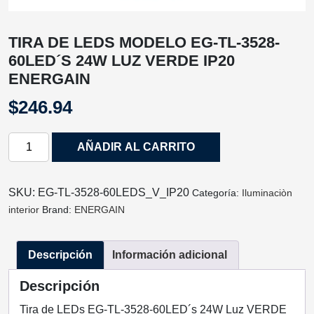
TIRA DE LEDS MODELO EG-TL-3528-
60LED´S 24W LUZ VERDE IP20
ENERGAIN
$
246.94
TIRA
AÑADIR AL CARRITO
DE
LEDS
MODELO
SKU:
EG-TL-3528-60LEDS_V_IP20
Categoría:
Iluminaciòn
EG-
interior
Brand:
ENERGAIN
TL-
3528-
Descripción
Información adicional
60LED
´S
Descripción
24W
LUZ
Tira de LEDs EG-TL-3528-60LED´s 24W Luz VERDE