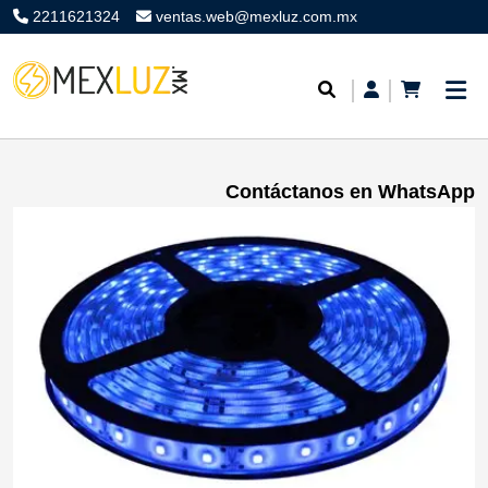
2211621324
ventas.web@mexluz.com.mx
Contáctanos en WhatsApp