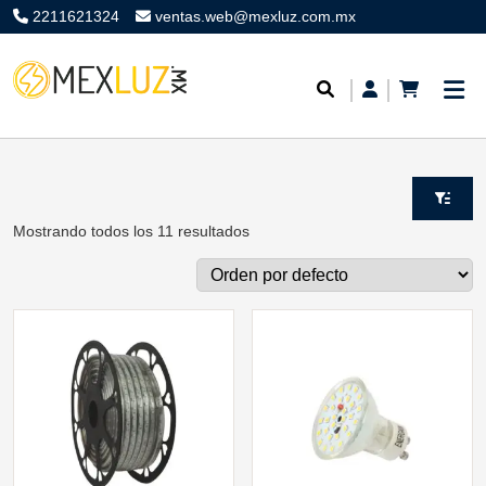
2211621324
ventas.web@mexluz.com.mx
Mostrando todos los 11 resultados