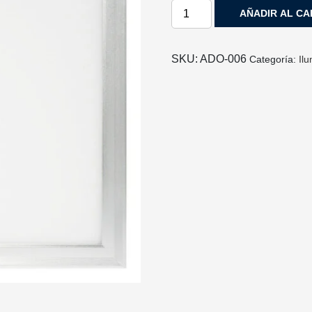
PANEL
AÑADIR AL CA
LED
CUADRADO
SLIM
SKU:
ADO-006
Categoría:
Ilu
30X30CM
25W
BLANCO
FRIO
90-
277VCA
cantidad