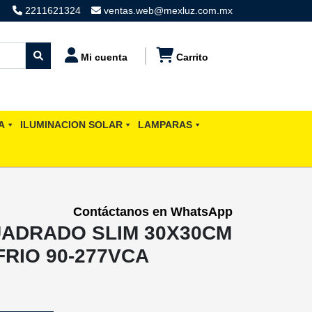
2211621324
ventas.web@mexluz.com.mx
Mi cuenta
Carrito
A
ILUMINACION SOLAR
LAMPARAS
Contáctanos en WhatsApp
UADRADO SLIM 30X30CM
RIO 90-277VCA