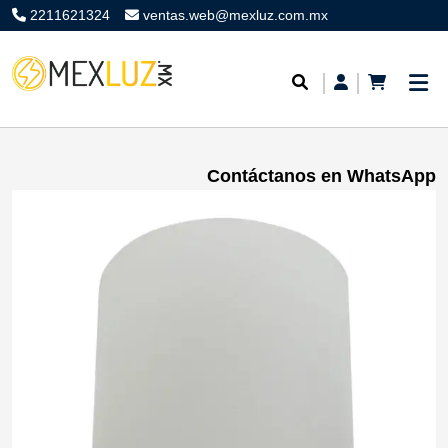
2211621324
ventas.web@mexluz.com.mx
Contáctanos en WhatsApp