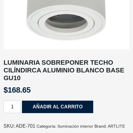
LUMINARIA SOBREPONER TECHO
CILÍNDIRCA ALUMINIO BLANCO BASE
GU10
$
168.65
LUMINARIA
AÑADIR AL CARRITO
SOBREPONER
TECHO
CILÍNDIRCA
SKU:
ADE-701
Categoría:
Iluminaciòn interior
Brand:
ARTLITE
ALUMINIO