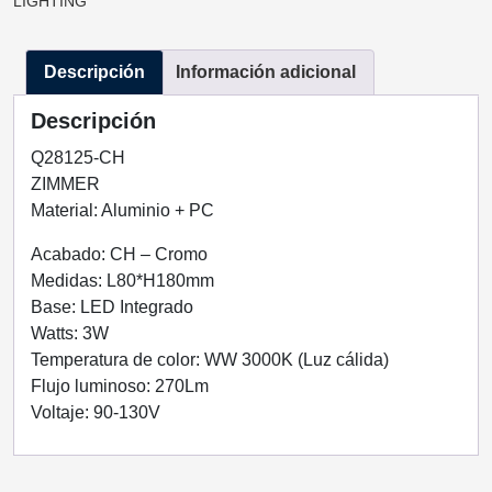
LIGHTING
CROMO
1
Descripción
Información adicional
LUZ
Q28125-
Descripción
CH
QUOR
Q28125-CH
LIGHTING
ZIMMER
cantidad
Material: Aluminio + PC
Acabado: CH – Cromo
Medidas: L80*H180mm
Base: LED Integrado
Watts: 3W
Temperatura de color: WW 3000K (Luz cálida)
Flujo luminoso: 270Lm
Voltaje: 90-130V