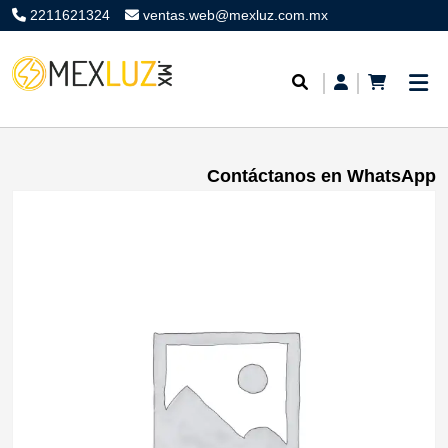
2211621324
ventas.web@mexluz.com.mx
Contáctanos en WhatsApp