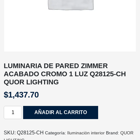
LUMINARIA DE PARED ZIMMER
ACABADO CROMO 1 LUZ Q28125-CH
QUOR LIGHTING
$
1,437.70
LUMINARIA
AÑADIR AL CARRITO
DE
PARED
ZIMMER
SKU:
Q28125-CH
Categoría:
Iluminaciòn interior
Brand:
QUOR
ACABADO