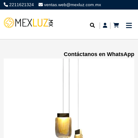
2211621324
ventas.web@mexluz.com.mx
Contáctanos en WhatsApp