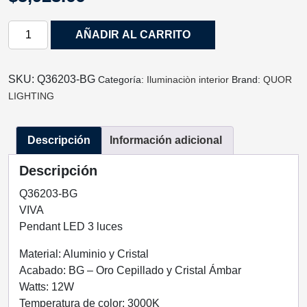
LUMINARIA
AÑADIR AL CARRITO
COLGANTE
VIVA
ACABADO
SKU:
Q36203-BG
Categoría:
Iluminaciòn interior
Brand:
QUOR
BG-
LIGHTING
ORO
CEPILLADO
Descripción
Información adicional
Y
CRISTAL
Descripción
AMBAR
3
Q36203-BG
LUCES
VIVA
Q36203-
Pendant LED 3 luces
BG
Material: Aluminio y Cristal
QUOR
Acabado: BG – Oro Cepillado y Cristal Ámbar
LIGHTING
Watts: 12W
cantidad
Temperatura de color: 3000K