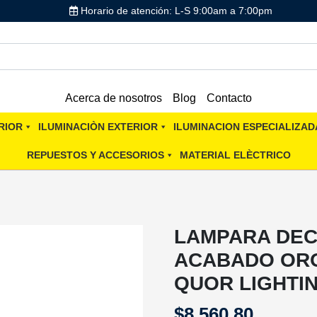
Horario de atención: L-S 9:00am a 7:00pm
Acerca de nosotros
Blog
Contacto
RIOR
ILUMINACIÒN EXTERIOR
ILUMINACION ESPECIALIZAD
REPUESTOS Y ACCESORIOS
MATERIAL ELÈCTRICO
LAMPARA DEC
ACABADO ORO
QUOR LIGHTI
$
8,560.80