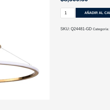
LAMPARA
AÑADIR AL CA
DECORATIVA
KREIS
ACABADO
SKU:
Q24481-GD
Categoría
ORO
1
LUZ
Q24481-
GD
QUOR
LIGHTING
cantidad