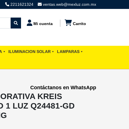
2211621324
ventas.web@mexluz.com.mx
Mi cuenta
Carrito
A
ILUMINACION SOLAR
LAMPARAS
Contáctanos en WhatsApp
ORATIVA KREIS
 1 LUZ Q24481-GD
NG