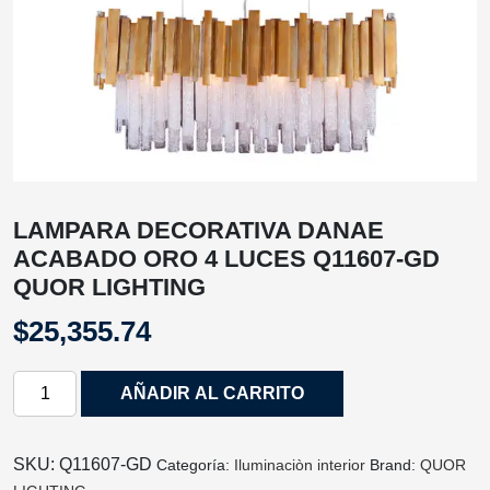
LAMPARA DECORATIVA DANAE
ACABADO ORO 4 LUCES Q11607-GD
QUOR LIGHTING
$
25,355.74
LAMPARA
AÑADIR AL CARRITO
DECORATIVA
DANAE
ACABADO
SKU:
Q11607-GD
Categoría:
Iluminaciòn interior
Brand:
QUOR
ORO