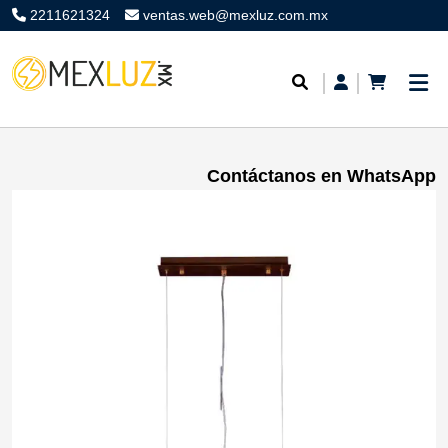
2211621324
ventas.web@mexluz.com.mx
Contáctanos en WhatsApp