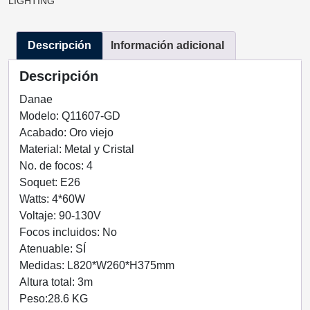
LIGHTING
4
LUCES
Descripción
Información adicional
Q11607-
GD
Descripción
QUOR
LIGHTING
Danae
cantidad
Modelo: Q11607-GD
Acabado: Oro viejo
Material: Metal y Cristal
No. de focos: 4
Soquet: E26
Watts: 4*60W
Voltaje: 90-130V
Focos incluidos: No
Atenuable: SÍ
Medidas: L820*W260*H375mm
Altura total: 3m
Peso:28.6 KG