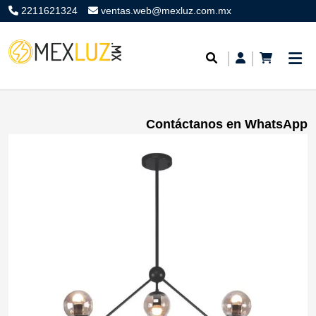
2211621324
ventas.web@mexluz.com.mx
Contáctanos en WhatsApp