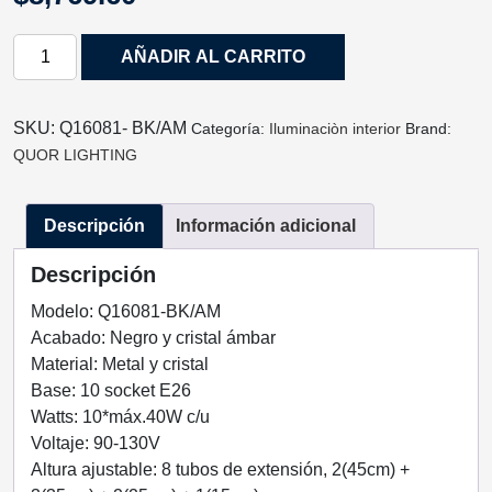
LAMPARA
AÑADIR AL CARRITO
DECORATIVA
COLGANTE
MIRO
SKU:
Q16081- BK/AM
Categoría:
Iluminaciòn interior
Brand:
ACABADO
QUOR LIGHTING
NEGRO
Y
Descripción
Información adicional
CRISTAL
AMBAR
Descripción
1O
LUCES
Modelo: Q16081-BK/AM
Q16081-
Acabado: Negro y cristal ámbar
BK/AM
Material: Metal y cristal
QUOR
Base: 10 socket E26
LIGHTING
Watts: 10*máx.40W c/u
cantidad
Voltaje: 90-130V
Altura ajustable: 8 tubos de extensión, 2(45cm) +