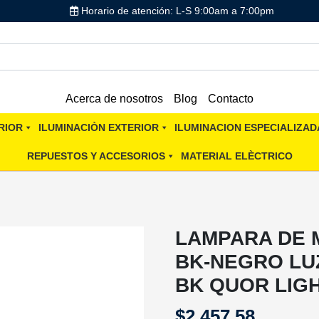
Horario de atención: L-S 9:00am a 7:00pm
Acerca de nosotros
Blog
Contacto
RIOR
ILUMINACIÒN EXTERIOR
ILUMINACION ESPECIALIZAD
REPUESTOS Y ACCESORIOS
MATERIAL ELÈCTRICO
LAMPARA DE 
BK-NEGRO LUZ
BK QUOR LIG
$
2,457.58