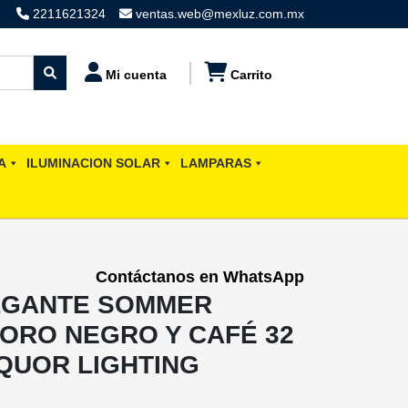
2211621324
ventas.web@mexluz.com.mx
Mi cuenta
Carrito
A
ILUMINACION SOLAR
LAMPARAS
Contáctanos en WhatsApp
LGANTE SOMMER
ORO NEGRO Y CAFÉ 32
 QUOR LIGHTING