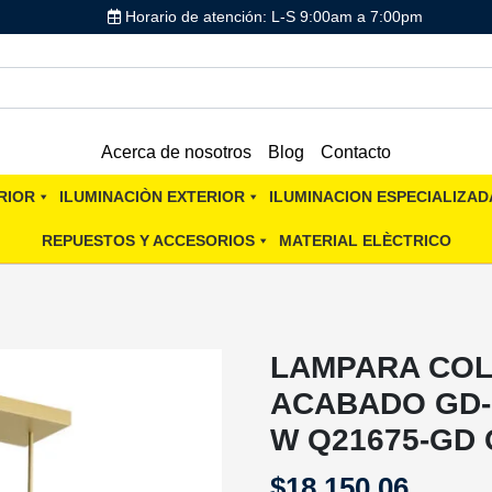
Horario de atención: L-S 9:00am a 7:00pm
Acerca de nosotros
Blog
Contacto
RIOR
ILUMINACIÒN EXTERIOR
ILUMINACION ESPECIALIZAD
REPUESTOS Y ACCESORIOS
MATERIAL ELÈCTRICO
LAMPARA CO
ACABADO GD-
W Q21675-GD
$
18,150.06