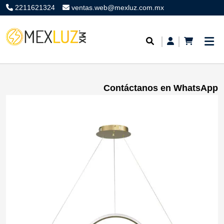
2211621324
ventas.web@mexluz.com.mx
Contáctanos en WhatsApp