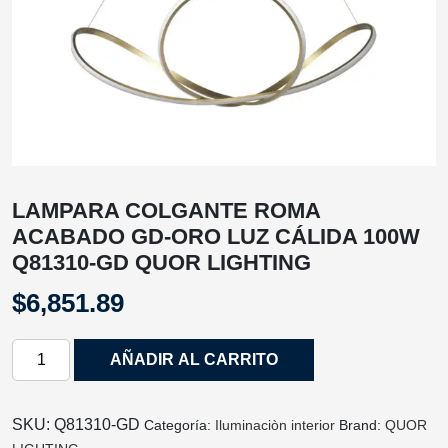
LAMPARA COLGANTE ROMA
ACABADO GD-ORO LUZ CÁLIDA 100W
Q81310-GD QUOR LIGHTING
$
6,851.89
LAMPARA
AÑADIR AL CARRITO
COLGANTE
ROMA
ACABADO
SKU:
Q81310-GD
Categoría:
Iluminaciòn interior
Brand:
QUOR
GD-