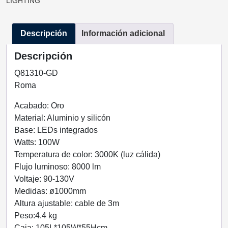
LIGHTING
ORO
LUZ
Descripción
Información adicional
CÁLIDA
100W
Descripción
Q81310-
GD
Q81310-GD
QUOR
Roma
LIGHTING
Acabado: Oro
cantidad
Material: Aluminio y silicón
Base: LEDs integrados
Watts: 100W
Temperatura de color: 3000K (luz cálida)
Flujo luminoso: 8000 lm
Voltaje: 90-130V
Medidas: ø1000mm
Altura ajustable: cable de 3m
Peso:4.4 kg
Caja: 105L*105W*55Hcm