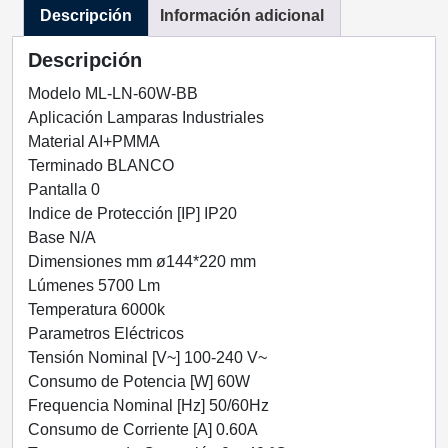
Descripción
Información adicional
POTENCIA
TECNOLED
Descripción
ML-
LN-
Modelo ML-LN-60W-BB
60W-
Aplicación Lamparas Industriales
BB
Material AI+PMMA
cantidad
Terminado BLANCO
Pantalla 0
Indice de Protección [IP] IP20
Base N/A
Dimensiones mm ø144*220 mm
Lúmenes 5700 Lm
Temperatura 6000k
Parametros Eléctricos
Tensión Nominal [V~] 100-240 V~
Consumo de Potencia [W] 60W
Frequencia Nominal [Hz] 50/60Hz
Consumo de Corriente [A] 0.60A