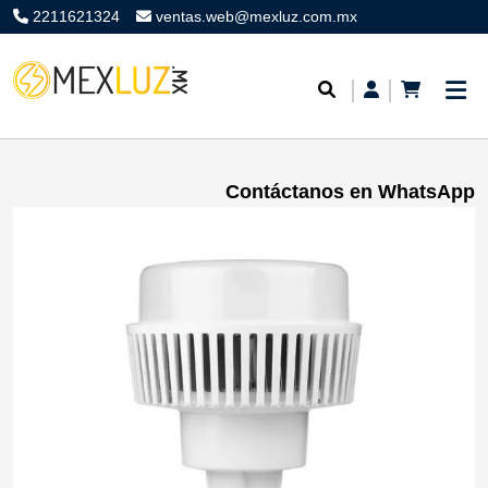
2211621324
ventas.web@mexluz.com.mx
Contáctanos en WhatsApp