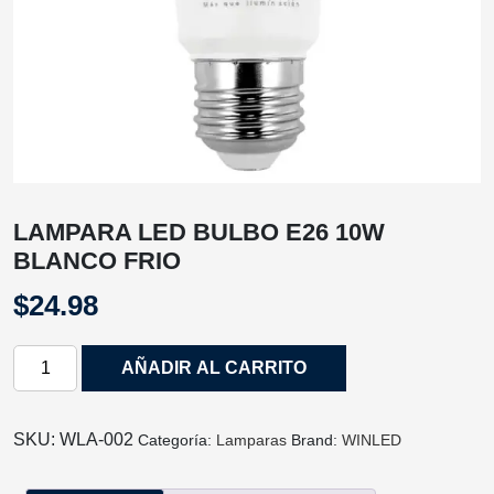
LAMPARA LED BULBO E26 10W
BLANCO FRIO
$
24.98
LAMPARA
AÑADIR AL CARRITO
LED
BULBO
E26
SKU:
WLA‐002
Categoría:
Lamparas
Brand:
WINLED
10W
BLANCO