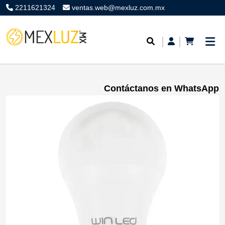
2211621324
ventas.web@mexluz.com.mx
Contáctanos en WhatsApp