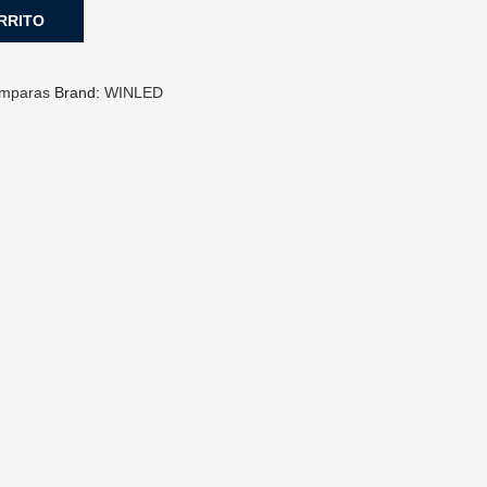
RRITO
mparas
Brand:
WINLED