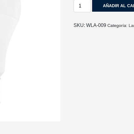
LAMPARA
AÑADIR AL CA
LED
BULBO
E26
SKU:
WLA‐009
Categoría:
La
10W
BLANCO
CALIDO
cantidad