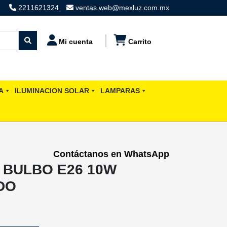
2211621324
ventas.web@mexluz.com.mx
Mi cuenta
Carrito
A
ILUMINACION SOLAR
LAMPARAS
Contáctanos en WhatsApp
 BULBO E26 10W
DO