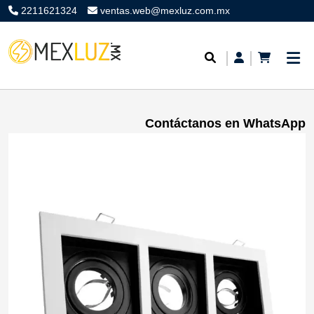
2211621324
ventas.web@mexluz.com.mx
Contáctanos en WhatsApp