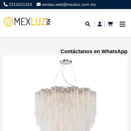
2211621324
ventas.web@mexluz.com.mx
Contáctanos en WhatsApp