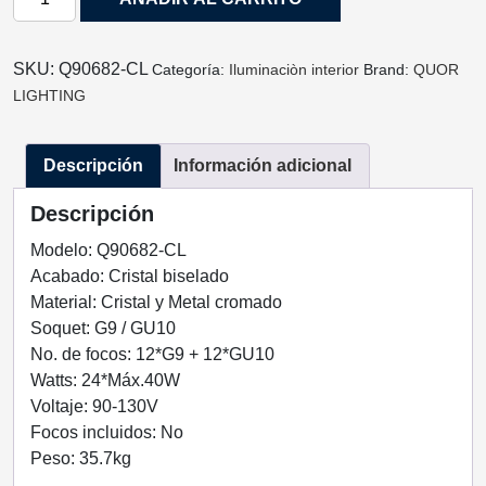
MODERNO
CASCADE
12
SKU:
Q90682-CL
Categoría:
Iluminaciòn interior
Brand:
QUOR
LUCES
LIGHTING
Q90682-
CL
Descripción
Información adicional
QUOR
LIGHTING
Descripción
cantidad
Modelo: Q90682-CL
Acabado: Cristal biselado
Material: Cristal y Metal cromado
Soquet: G9 / GU10
No. de focos: 12*G9 + 12*GU10
Watts: 24*Máx.40W
Voltaje: 90-130V
Focos incluidos: No
Peso: 35.7kg