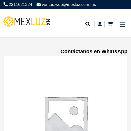
2211621324
ventas.web@mexluz.com.mx
Contáctanos en WhatsApp