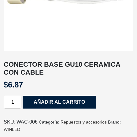
CONECTOR BASE GU10 CERAMICA
CON CABLE
$
6.87
CONECTOR
AÑADIR AL CARRITO
BASE
GU10
CERAMICA
SKU:
WAC‐006
Categoría:
Repuestos y accesorios
Brand:
CON
WINLED
CABLE