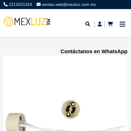
2211621324
ventas.web@mexluz.com.mx
Contáctanos en WhatsApp