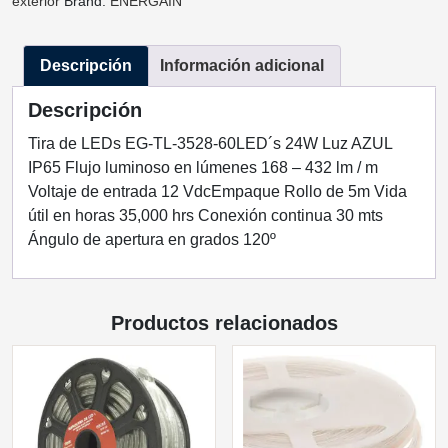
exterior
Brand:
ENERGAIN
TL-
3528-
Descripción
Información adicional
60LED
´S
Descripción
24W
LUZ
Tira de LEDs EG-TL-3528-60LED´s 24W Luz AZUL
AZUL
IP65 Flujo luminoso en lúmenes 168 – 432 lm / m
IP65
Voltaje de entrada 12 VdcEmpaque Rollo de 5m Vida
ENERGAIN
útil en horas 35,000 hrs Conexión continua 30 mts
cantidad
Ángulo de apertura en grados 120º
Productos relacionados