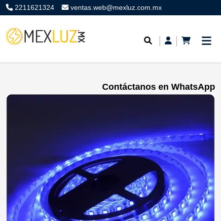
2211621324
ventas.web@mexluz.com.mx
Contáctanos en WhatsApp