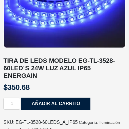
TIRA DE LEDS MODELO EG-TL-3528-
60LED´S 24W LUZ AZUL IP65
ENERGAIN
$
350.68
TIRA
AÑADIR AL CARRITO
DE
LEDS
MODELO
SKU:
EG-TL-3528-60LEDS_A_IP65
Categoría:
Iluminaciòn
EG-