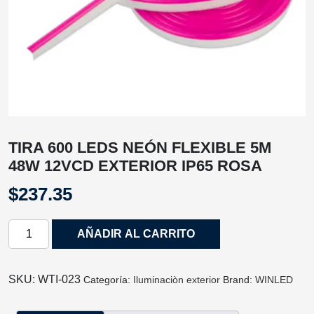
TIRA 600 LEDS NEÓN FLEXIBLE 5M
48W 12VCD EXTERIOR IP65 ROSA
$
237.35
TIRA
AÑADIR AL CARRITO
600
LEDS
NEÓN
SKU:
WTI‐023
Categoría:
Iluminaciòn exterior
Brand:
WINLED
FLEXIBLE
5M