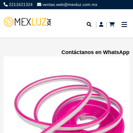
2211621324
ventas.web@mexluz.com.mx
Contáctanos en WhatsApp