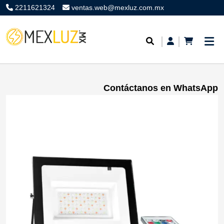
2211621324
ventas.web@mexluz.com.mx
Contáctanos en WhatsApp