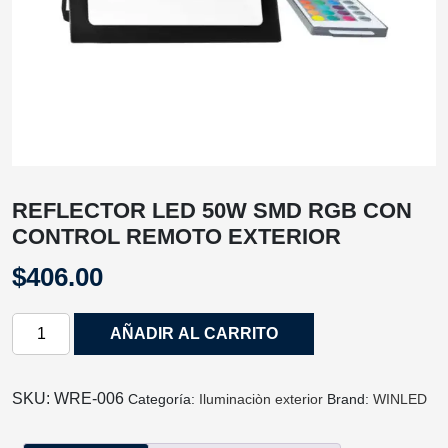
REFLECTOR LED 50W SMD RGB CON
CONTROL REMOTO EXTERIOR
$
406.00
REFLECTOR
AÑADIR AL CARRITO
LED
50W
SMD
SKU:
WRE‐006
Categoría:
Iluminaciòn exterior
Brand:
WINLED
RGB
CON