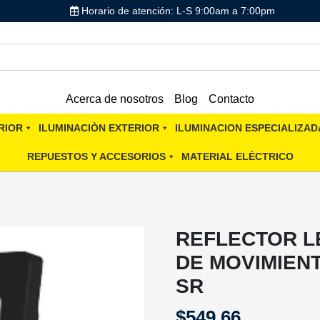
Horario de atención: L-S 9:00am a 7:00pm
Acerca de nosotros
Blog
Contacto
RIOR
ILUMINACIÒN EXTERIOR
ILUMINACION ESPECIALIZAD
REPUESTOS Y ACCESORIOS
MATERIAL ELÈCTRICO
REFLECTOR L
DE MOVIMIEN
SR
$
549.66