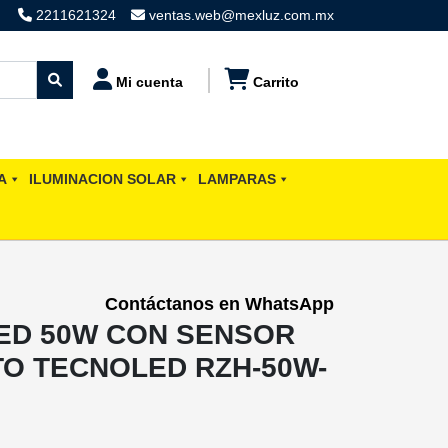
2211621324
ventas.web@mexluz.com.mx
Mi cuenta
Carrito
A
ILUMINACION SOLAR
LAMPARAS
Contáctanos en WhatsApp
ED 50W CON SENSOR
TO TECNOLED RZH-50W-