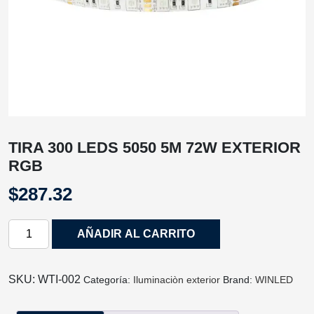
TIRA 300 LEDS 5050 5M 72W EXTERIOR
RGB
$
287.32
TIRA
AÑADIR AL CARRITO
300
LEDS
5050
SKU:
WTI‐002
Categoría:
Iluminaciòn exterior
Brand:
WINLED
5M
72W