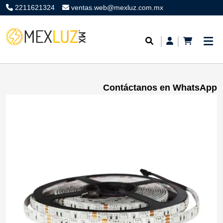
2211621324
ventas.web@mexluz.com.mx
Contáctanos en WhatsApp