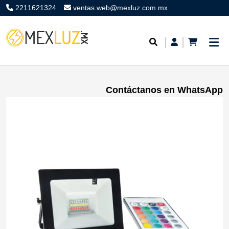
2211621324
ventas.web@mexluz.com.mx
Contáctanos en WhatsApp