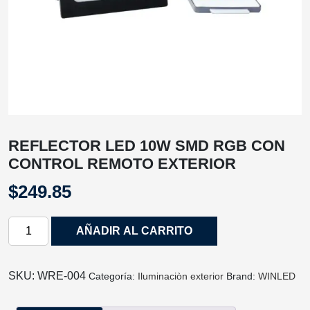
REFLECTOR LED 10W SMD RGB CON
CONTROL REMOTO EXTERIOR
$
249.85
REFLECTOR
AÑADIR AL CARRITO
LED
10W
SMD
SKU:
WRE‐004
Categoría:
Iluminaciòn exterior
Brand:
WINLED
RGB
CON