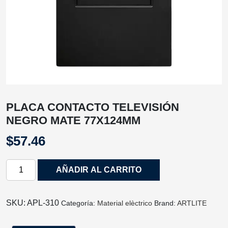
PLACA CONTACTO TELEVISIÓN
NEGRO MATE 77X124MM
$
57.46
PLACA
AÑADIR AL CARRITO
CONTACTO
TELEVISIÓN
NEGRO
SKU:
APL-310
Categoría:
Material elèctrico
Brand:
ARTLITE
MATE
77X124MM