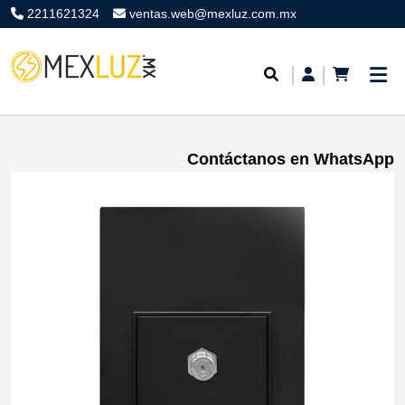
2211621324
ventas.web@mexluz.com.mx
Contáctanos en WhatsApp