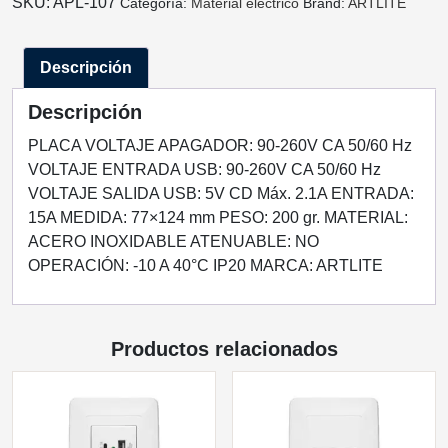
SKU:
APL-107
Categoría:
Material elèctrico
Brand:
ARTLITE
277VCA
Y
Descripción
CONVERTIDOR
DE
Descripción
VOLTAJE
DOBLE
PLACA VOLTAJE APAGADOR: 90-260V CA 50/60 Hz
USB
VOLTAJE ENTRADA USB: 90-260V CA 50/60 Hz
5VCD
VOLTAJE SALIDA USB: 5V CD Máx. 2.1A ENTRADA:
2.1A
15A MEDIDA: 77×124 mm PESO: 200 gr. MATERIAL:
ACERO
ACERO INOXIDABLE ATENUABLE: NO
INOX.
OPERACIÓN: -10 A 40°C IP20 MARCA: ARTLITE
GRIS
77X124MM
cantidad
Productos relacionados