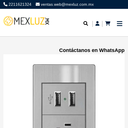
2211621324
ventas.web@mexluz.com.mx
Contáctanos en WhatsApp