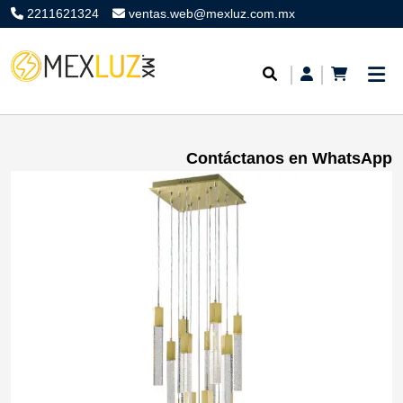
2211621324
ventas.web@mexluz.com.mx
Contáctanos en WhatsApp