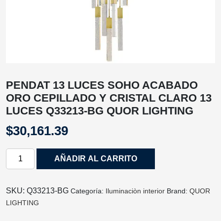
PENDAT 13 LUCES SOHO ACABADO
ORO CEPILLADO Y CRISTAL CLARO 13
LUCES Q33213-BG QUOR LIGHTING
$
30,161.39
PENDAT
AÑADIR AL CARRITO
13
LUCES
SOHO
SKU:
Q33213-BG
Categoría:
Iluminaciòn interior
Brand:
QUOR
ACABADO
LIGHTING
ORO