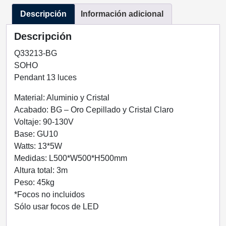
CEPILLADO
Descripción
Información adicional
Y
CRISTAL
Descripción
CLARO
13
Q33213-BG
LUCES
SOHO
Q33213-
Pendant 13 luces
BG
Material: Aluminio y Cristal
QUOR
Acabado: BG – Oro Cepillado y Cristal Claro
LIGHTING
Voltaje: 90-130V
cantidad
Base: GU10
Watts: 13*5W
Medidas: L500*W500*H500mm
Altura total: 3m
Peso: 45kg
*Focos no incluidos
Sólo usar focos de LED