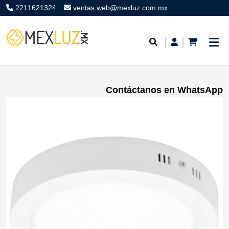
2211621324
ventas.web@mexluz.com.mx
Contáctanos en WhatsApp