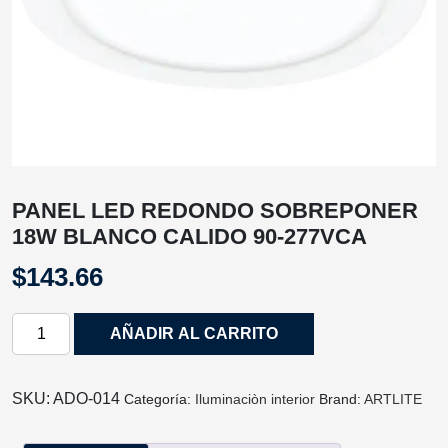
PANEL LED REDONDO SOBREPONER
18W BLANCO CALIDO 90-277VCA
$
143.66
PANEL
AÑADIR AL CARRITO
LED
REDONDO
SOBREPONER
SKU:
ADO-014
Categoría:
Iluminaciòn interior
Brand:
ARTLITE
18W
BLANCO