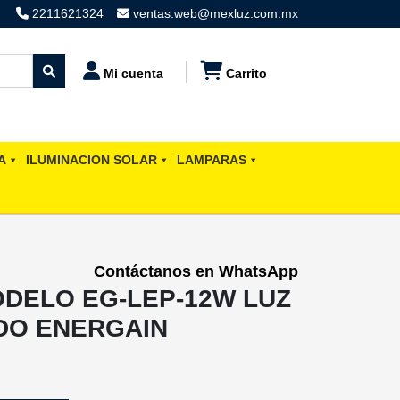
2211621324
ventas.web@mexluz.com.mx
Mi cuenta
Carrito
A
ILUMINACION SOLAR
LAMPARAS
Contáctanos en WhatsApp
ODELO EG-LEP-12W LUZ
DO ENERGAIN