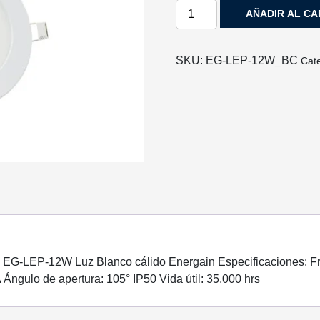
LUMINARIA
AÑADIR AL CA
MODELO
EG-
LEP-
SKU:
EG-LEP-12W_BC
Cat
12W
LUZ
BLANCO
CÁLIDO
ENERGAIN
cantidad
 EG-LEP-12W Luz Blanco cálido Energain Especificaciones: Fre
 Ángulo de apertura: 105° IP50 Vida útil: 35,000 hrs