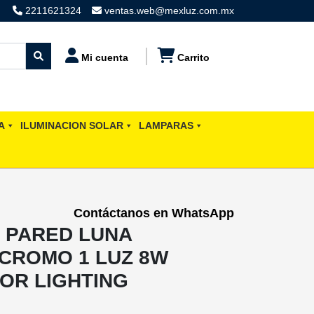
2211621324
ventas.web@mexluz.com.mx
Mi cuenta
Carrito
A
ILUMINACION SOLAR
LAMPARAS
Contáctanos en WhatsApp
E PARED LUNA
CROMO 1 LUZ 8W
OR LIGHTING