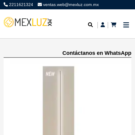
2211621324
ventas.web@mexluz.com.mx
Contáctanos en WhatsApp