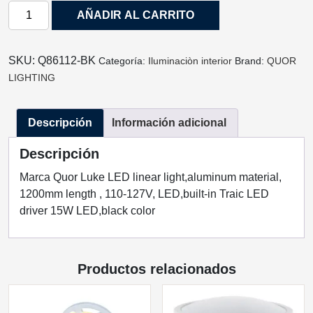
LUMINARIA
AÑADIR AL CARRITO
DE
PARED
LUKE
SKU:
Q86112-BK
Categoría:
Iluminaciòn interior
Brand:
QUOR
NEGRO
LIGHTING
120CM
15W
Descripción
Información adicional
Q86112-
BK
Descripción
QUOR
LIGHTING
Marca Quor Luke LED linear light,aluminum material,
cantidad
1200mm length , 110-127V, LED,built-in Traic LED
driver 15W LED,black color
Productos relacionados