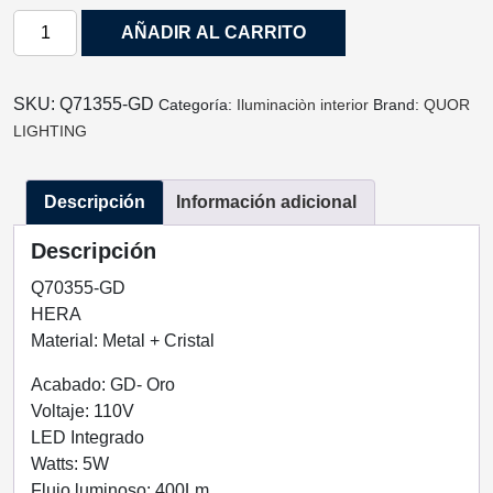
LUMINARIA
AÑADIR AL CARRITO
DE
PARED
HERA
SKU:
Q71355-GD
Categoría:
Iluminaciòn interior
Brand:
QUOR
ACABADO
LIGHTING
GD-
ORO
Descripción
Información adicional
2
LUCES
Descripción
CÁLIDA
2*5W
Q70355-GD
Q71355-
HERA
GD
Material: Metal + Cristal
QUOR
Acabado: GD- Oro
LIGHTING
Voltaje: 110V
cantidad
LED Integrado
Watts: 5W
Flujo luminoso: 400Lm