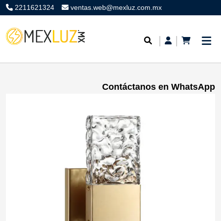
2211621324
ventas.web@mexluz.com.mx
Contáctanos en WhatsApp