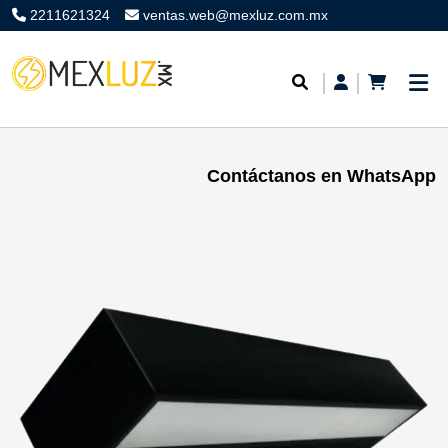
2211621324
ventas.web@mexluz.com.mx
Contáctanos en WhatsApp