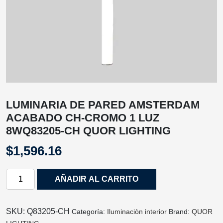
LUMINARIA DE PARED AMSTERDAM
ACABADO CH-CROMO 1 LUZ
8WQ83205-CH QUOR LIGHTING
$
1,596.16
LUMINARIA
AÑADIR AL CARRITO
DE
PARED
AMSTERDAM
SKU:
Q83205-CH
Categoría:
Iluminaciòn interior
Brand:
QUOR
ACABADO