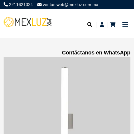
2211621324
ventas.web@mexluz.com.mx
Contáctanos en WhatsApp