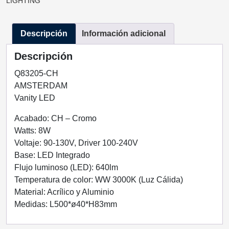
LIGHTING
CH-
CROMO
Descripción
Información adicional
1
LUZ
Descripción
8WQ83205-
CH
Q83205-CH
QUOR
AMSTERDAM
LIGHTING
Vanity LED
cantidad
Acabado: CH – Cromo
Watts: 8W
Voltaje: 90-130V, Driver 100-240V
Base: LED Integrado
Flujo luminoso (LED): 640lm
Temperatura de color: WW 3000K (Luz Cálida)
Material: Acrílico y Aluminio
Medidas: L500*ø40*H83mm