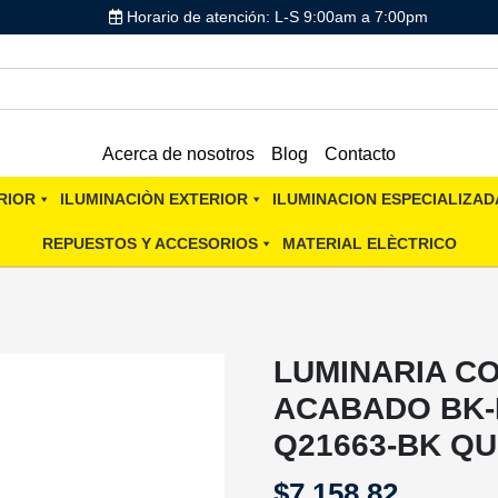
Horario de atención: L-S 9:00am a 7:00pm
Acerca de nosotros
Blog
Contacto
RIOR
ILUMINACIÒN EXTERIOR
ILUMINACION ESPECIALIZAD
REPUESTOS Y ACCESORIOS
MATERIAL ELÈCTRICO
LUMINARIA C
ACABADO BK-
Q21663-BK QU
$
7,158.82