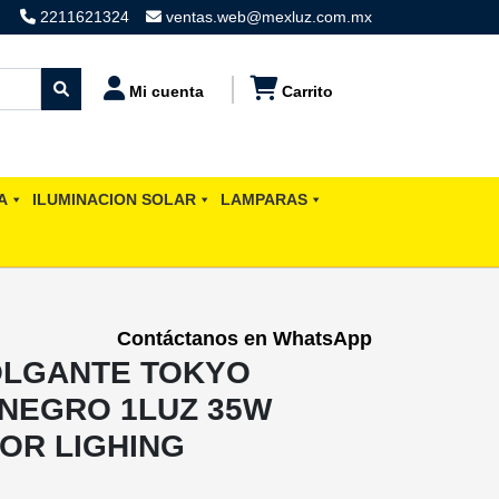
2211621324
ventas.web@mexluz.com.mx
Mi cuenta
Carrito
A
ILUMINACION SOLAR
LAMPARAS
Contáctanos en WhatsApp
OLGANTE TOKYO
NEGRO 1LUZ 35W
OR LIGHING