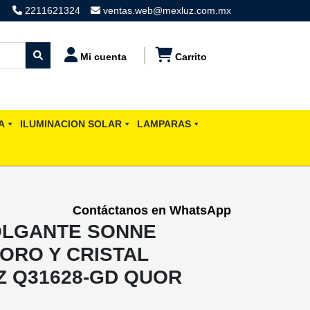
2211621324
ventas.web@mexluz.com.mx
Mi cuenta
Carrito
A
ILUMINACION SOLAR
LAMPARAS
Contáctanos en WhatsApp
OLGANTE SONNE
ORO Y CRISTAL
Z Q31628-GD QUOR