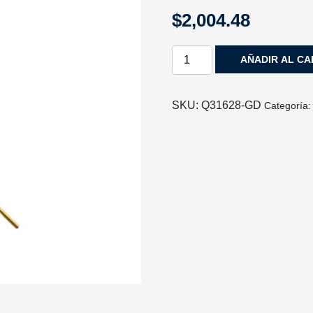
$
2,004.48
LUMINARIA
AÑADIR AL CA
COLGANTE
SONNE
ACABADO
SKU:
Q31628-GD
Categoría
GD-
ORO
Y
CRISTAL
OPALINO
1
LUZ
Q31628-
GD
QUOR
LIGHTING
cantidad