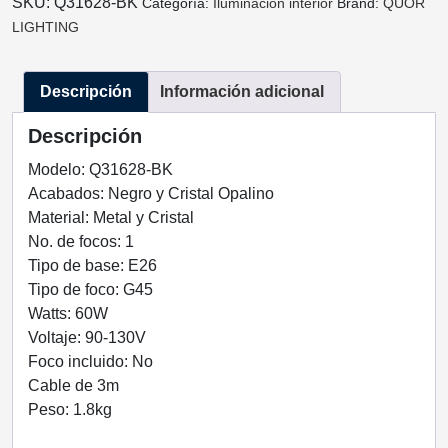
SKU:
Q31628-BK
Categoría:
Iluminaciòn interior
Brand:
QUOR
BK.NEGRO
LIGHTING
Y
CRISTAL
Descripción
Información adicional
OPALINO
1
Descripción
LUZ
Q31628-
Modelo: Q31628-BK
BK
Acabados: Negro y Cristal Opalino
QUOR
Material: Metal y Cristal
LIGHTING
No. de focos: 1
cantidad
Tipo de base: E26
Tipo de foco: G45
Watts: 60W
Voltaje: 90-130V
Foco incluido: No
Cable de 3m
Peso: 1.8kg