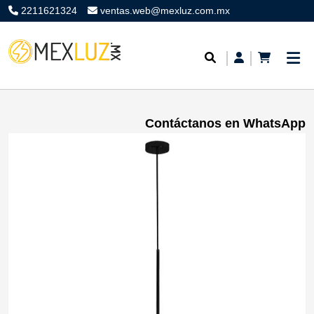
2211621324
ventas.web@mexluz.com.mx
Contáctanos en WhatsApp